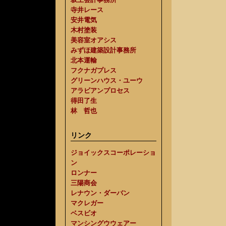
寺井レース
安井電気
木村塗装
美容室オアシス
みずほ建築設計事務所
北本運輸
フクナガプレス
グリーンハウス・ユーウ
アラビアンプロセス
得田了生
林 哲也
リンク
ジョイックスコーポレーショ
ン
ロンナー
三陽商会
レナウン・ダーバン
マクレガー
ベスビオ
マンシングウウェアー