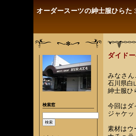
オーダースーツの紳士服ひらた 3
ダイドー
みなさん
石川県白
紳士服ひ
検索窓
今回はダ
ジャケッ
素材はウー