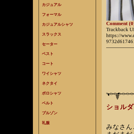
カジュアル
フォーマル
Comment (0
カジュアルシャツ
Trackback 
スラックス
https://www
9732d61746
セーター
ベスト
コート
ワイシャツ
ネクタイ
ポロシャツ
ベルト
ショルダ
ブルゾン
礼服
みなさん