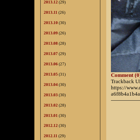
2013.12
(29)
2013.11
(26)
2013.10
(30)
2013.09
(26)
2013.08
(28)
2013.07
(29)
2013.06
(27)
2013.05
(31)
Comment (0
Trackback 
2013.04
(30)
https://www
a6f8b4a1b4
2013.03
(30)
2013.02
(28)
2013.01
(30)
2012.12
(30)
2012.11
(29)