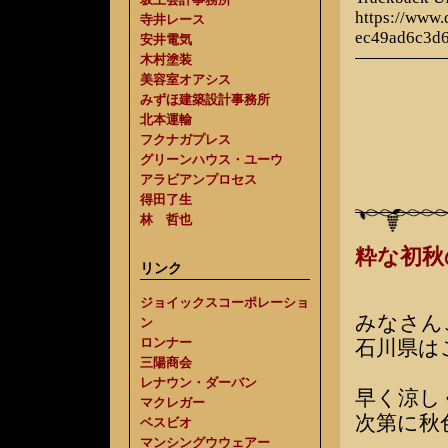
https://www
寺井レース
ec49ad6c3d
安井電気
木村塗装
美容室オアシス
みずほ建築設計事務所
北本運輸
フクナガプレス
グリーンハウス・ユーウ
アラビアンプロセス
得田了生
林 哲也
粋な初秋
リンク
ジョイックスコーポレーショ
みなさん
ン
ロンナー
石川県は
三陽商会
レナウン・ダーバン
早く涼し
マクレガー
次第に秋
ベスビオ
マンシングウウェアー