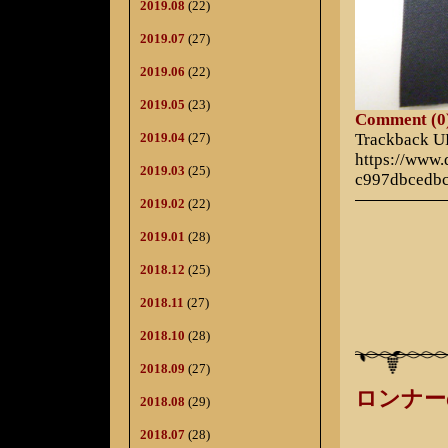
2019.08
(22)
2019.07
(27)
2019.06
(22)
2019.05
(23)
Comment (0
Trackback 
2019.04
(27)
https://www
2019.03
(25)
c997dbcedb
2019.02
(22)
2019.01
(28)
2018.12
(25)
2018.11
(27)
2018.10
(28)
2018.09
(27)
ロンナー
2018.08
(29)
2018.07
(28)