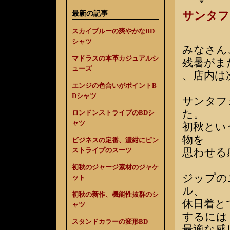
最新の記事
サンタフ
スカイブルーの爽やかなBD
シャツ
みなさん
マドラスの本革カジュアルシ
残暑がま
ューズ
、店内は
エンジの色合いがポイントB
Dシャツ
サンタフ
た。
ロンドンストライプのBDシ
ャツ
初秋とい
物を
ビジネスの定番、濃紺にピン
思わせる
ストライプのスーツ
初秋のジャージ素材のジャケ
ジップの
ット
ル、
初秋の新作、機能性抜群のシ
休日着と
ャツ
するには
スタンドカラーの変形BD
最適な感