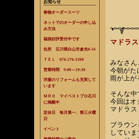
お知らせ
春物オーダースーツ
ネットでのオーダーの申し込
み方法
福袋好評受付中です
マドラス
住所 石川県白山市倉光8-54
ＴＥＬ 076-276-3300
みなさん
今朝がた
営業時間 9:00～19:30
雨が上が
洋服のリフォームも充実して
います
そんな中
ＭＲＯ マイベストプロ石川
今回はオ
に掲載中
マドラス
定休日 毎月第一、第三火曜
日
ブラウン
イベント
していま