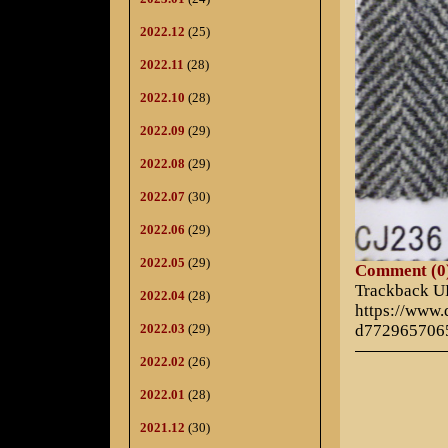
2022.12
(25)
2022.11
(28)
2022.10
(28)
2022.09
(29)
2022.08
(29)
2022.07
(30)
2022.06
(29)
2022.05
(29)
Comment (0
Trackback 
2022.04
(28)
https://www
2022.03
(29)
d772965706
2022.02
(26)
2022.01
(28)
2021.12
(30)