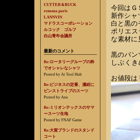
CUTTER＆BUCK
今回はＧ
renoma paris
新作シャ
LANNVIN
白と黒の
マドラスコーポレーション
ルコック ゴルフ
ポリエス
白山青年会議所
な素材に
最新のコメント
黒のパン
しぶくき
Re:ロータリーグループの粋
でオシャレなシャツ
Posted by Ai Tool Hub
お値段は￥
Re:ビジネスの定番、濃紺に
ピンストライプのスーツ
Posted by Ana
Re:ミリオンテックスのサマ
ースーツ生地
Posted by FNAF Game
Re:大賀ブランドのスタンド
コート