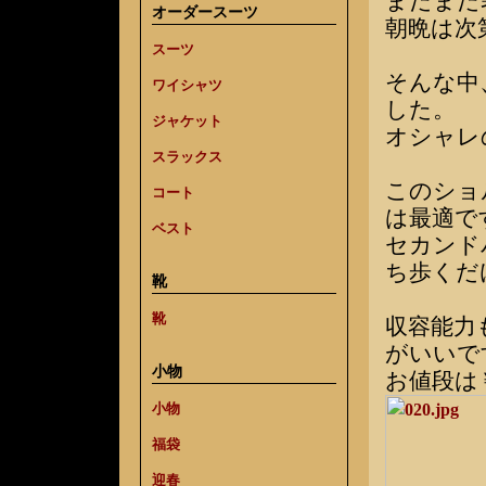
まだまだ
オーダースーツ
朝晩は次
スーツ
そんな中
ワイシャツ
した。
ジャケット
オシャレ
スラックス
このショ
コート
は最適で
ベスト
セカンド
ち歩くだ
靴
靴
収容能力
がいいで
小物
お値段は￥
小物
福袋
迎春