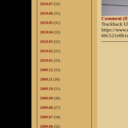
2010.07
(32)
2010.06
(31)
Comment (0
2010.05
(31)
Trackback 
https://www
2010.04
(32)
60c521e0b1
2010.03
(32)
2010.02
(31)
2010.01
(33)
2009.12
(33)
2009.11
(30)
2009.10
(31)
2009.09
(30)
2009.08
(27)
2009.07
(34)
2009.06
(32)