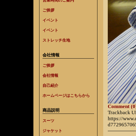
営業時間のご案内
ご挨拶
イベント
イベント
ストレッチ生地
会社情報
ご挨拶
会社情報
自己紹介
ホームページはこちらから
Comment (0
商品説明
Trackback 
https://www
スーツ
d772965706
ジャケット