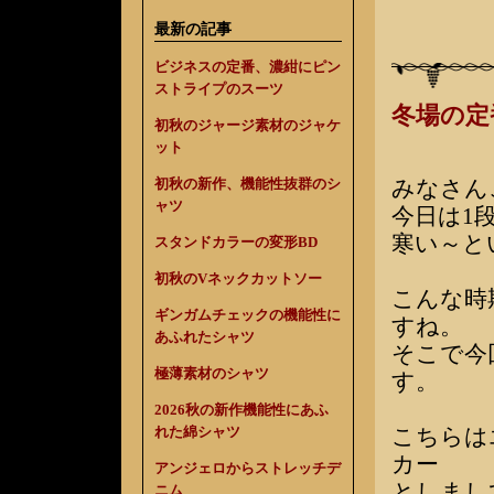
最新の記事
ビジネスの定番、濃紺にピン
ストライプのスーツ
冬場の定
初秋のジャージ素材のジャケ
ット
みなさん
初秋の新作、機能性抜群のシ
ャツ
今日は1
寒い～と
スタンドカラーの変形BD
初秋のVネックカットソー
こんな時
ギンガムチェックの機能性に
すね。
あふれたシャツ
そこで今
極薄素材のシャツ
す。
2026秋の新作機能性にあふ
れた綿シャツ
こちらは
カー
アンジェロからストレッチデ
としまし
ニム