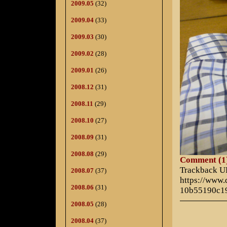
2009.05
(32)
2009.04
(33)
2009.03
(30)
2009.02
(28)
2009.01
(26)
2008.12
(31)
2008.11
(29)
2008.10
(27)
2008.09
(31)
2008.08
(29)
Comment (1
Trackback 
2008.07
(37)
https://www
2008.06
(31)
10b55190c1
2008.05
(28)
2008.04
(37)