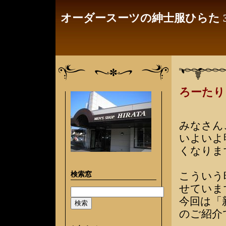
オーダースーツの紳士服ひらた 3
ろーたり
みなさん
いよいよ
くなりま
検索窓
こういう
せていま
今回は「
のご紹介