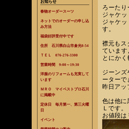
お知らせ
ろーたり
春物オーダースーツ
ジャケッ
ジャケッ
ネットでのオーダーの申し込
み方法
す。
福袋好評受付中です
襟元もス
住所 石川県白山市倉光8-54
ています
ＴＥＬ 076-276-3300
とにかく
営業時間 9:00～19:30
ジーンズ
洋服のリフォームも充実して
ーターで
います
昨日アッ
ＭＲＯ マイベストプロ石川
に掲載中
色は他に
定休日 毎月第一、第三火曜
Ｌです。
日
お値段は￥
イベント