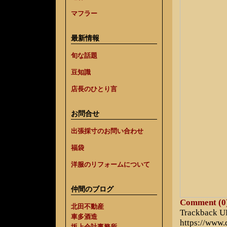
マフラー
最新情報
旬な話題
豆知識
店長のひとり言
お問合せ
出張採寸のお問い合わせ
福袋
洋服のリフォームについて
仲間のブログ
Comment (0
北田不動産
Trackback 
車多酒造
https://www
坂上会計事務所