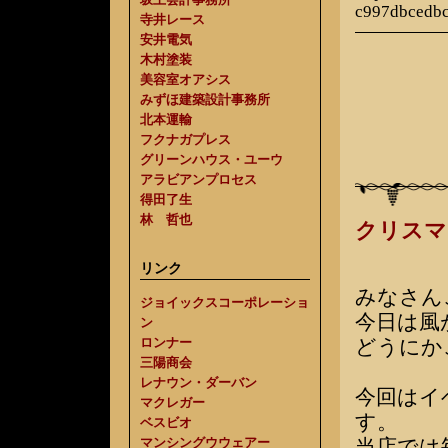
c997dbcedb
寺井レース
安井電気
木村塗装
美容室オアシス
みずほ建築設計事務所
北本運輸
フクナガプレス
グリーンハウス・ユーウ
アラビアンプロセス
得田了生
林 哲也
クリスマ
リンク
みなさん
ジョイックスコーポレーショ
今日は風
ン
ロンナー
どうにか
三陽商会
レナウン・ダーバン
今回はイ
マクレガー
す。
ベスビオ
マンシングウウェアー
当店では