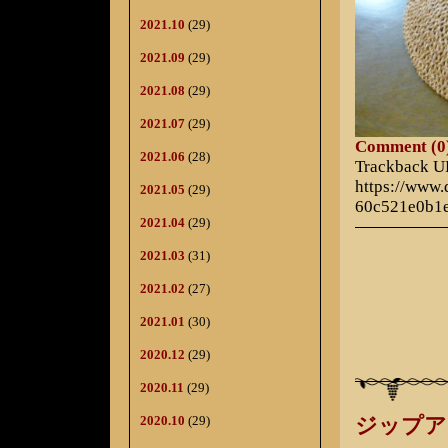
2021.10
(29)
2021.09
(29)
2021.08
(29)
2021.07
(29)
Comment (0
2021.06
(28)
Trackback 
https://www
2021.05
(29)
60c521e0b1
2021.04
(29)
2021.03
(31)
2021.02
(27)
2021.01
(30)
2020.12
(29)
2020.11
(29)
2020.10
(29)
ジップア