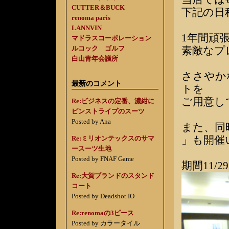
CUTTER＆BUCK
下記の日
renoma paris
LANNVIN
1年間頑
マドラスコーポレーション
ルコック ゴルフ
素敵なプ
白山青年会議所
ささやか
最新のコメント
トを
ご用意し
Re:ビジネスの定番、濃紺に
ピンストライプのスーツ
Posted by Ana
また、同
」も開催
Re:ミリオンテックスのサマ
ースーツ生地
Posted by FNAF Game
期間11/2
Re:大賀ブランドのスタンド
コート
Posted by Deadshot IO
Re:renomaの3ピース
Posted by カラータイル