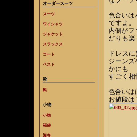
なブーツ
オーダースーツ
色合いは
スーツ
ですよ。
ワイシャツ
内側がフ
ジャケット
だりも楽
スラックス
ドレスに
コート
ジーンズ
ベスト
かにも
すごく相
靴
靴
色合いは
お値段は￥
小物
小物
福袋
迎春