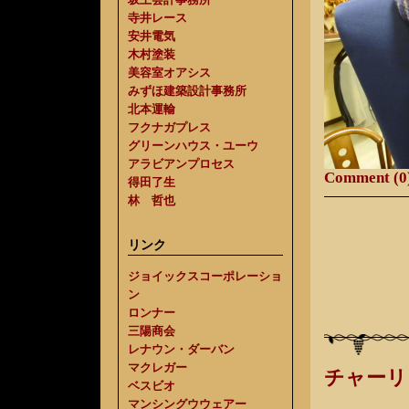
寺井レース
安井電気
木村塗装
美容室オアシス
みずほ建築設計事務所
北本運輸
フクナガプレス
グリーンハウス・ユーウ
アラビアンプロセス
Comment (0
得田了生
林 哲也
リンク
ジョイックスコーポレーショ
ン
ロンナー
三陽商会
レナウン・ダーバン
マクレガー
チャーリ
ベスビオ
マンシングウウェアー