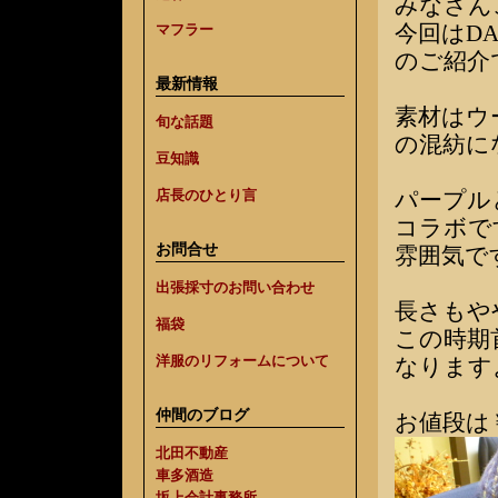
みなさん
今回はD
マフラー
のご紹介
最新情報
素材はウ
旬な話題
の混紡に
豆知識
パープル
店長のひとり言
コラボで
お問合せ
雰囲気で
出張採寸のお問い合わせ
長さもや
福袋
この時期
洋服のリフォームについて
なります
仲間のブログ
お値段は￥
北田不動産
車多酒造
坂上会計事務所