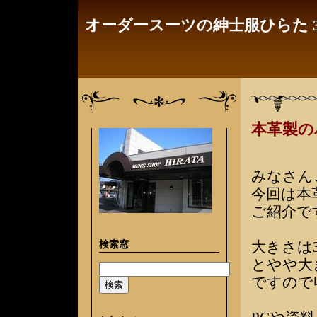
オーダースーツの紳士服ひらた 3
本革製の
みなさん
今回は本
ご紹介で
検索窓
大きさは34
とやや大
ですので