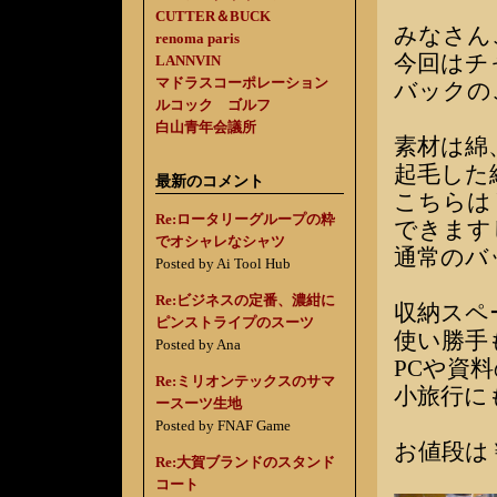
CUTTER＆BUCK
みなさん
renoma paris
今回はチ
LANNVIN
マドラスコーポレーション
バックの
ルコック ゴルフ
白山青年会議所
素材は綿
起毛した
最新のコメント
こちらは
Re:ロータリーグループの粋
できます
でオシャレなシャツ
通常のバ
Posted by Ai Tool Hub
Re:ビジネスの定番、濃紺に
収納スペ
ピンストライプのスーツ
使い勝手
Posted by Ana
PCや資
Re:ミリオンテックスのサマ
小旅行に
ースーツ生地
Posted by FNAF Game
お値段は￥
Re:大賀ブランドのスタンド
コート