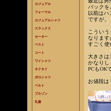
最近は男
カジュアル
バックを
フォーマル
以前はハ
ですが。
カジュアルシャツ
スラックス
こういう
セーター
なります
すごく使
ベスト
コート
大きさは38
ワイシャツ
かなりし
PCもOK
ネクタイ
ポロシャツ
お値段は￥
ベルト
ブルゾン
礼服