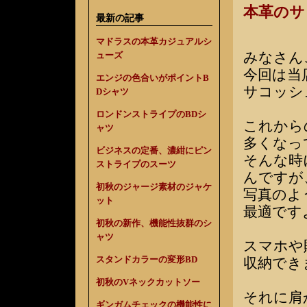
本革のサ
最新の記事
マドラスの本革カジュアルシ
みなさん
ューズ
今回は当
エンジの色合いがポイントB
サコッシ
Dシャツ
ロンドンストライプのBDシ
これから
ャツ
多くなっ
ビジネスの定番、濃紺にピン
そんな時
ストライプのスーツ
んですが
初秋のジャージ素材のジャケ
写真のよ
ット
最適です
初秋の新作、機能性抜群のシ
ャツ
スマホや
スタンドカラーの変形BD
収納でき
初秋のVネックカットソー
それに肩
ギンガムチェックの機能性に