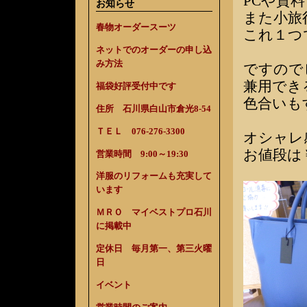
PCや資
お知らせ
また小旅
春物オーダースーツ
これ１つ
ネットでのオーダーの申し込
み方法
ですので
兼用でき
福袋好評受付中です
色合いも
住所 石川県白山市倉光8-54
ＴＥＬ 076-276-3300
オシャレ
お値段は￥
営業時間 9:00～19:30
洋服のリフォームも充実して
います
ＭＲＯ マイベストプロ石川
に掲載中
定休日 毎月第一、第三火曜
日
イベント