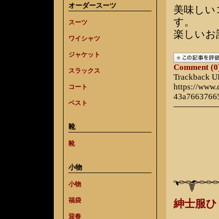
オーダースーツ
美味しい
す。
スーツ
楽しいお
ワイシャツ
ジャケット
Comment (0
スラックス
Trackback 
https://www
コート
43a7663766
ベスト
靴
靴
小物
小物
福袋
紳士服
迎春