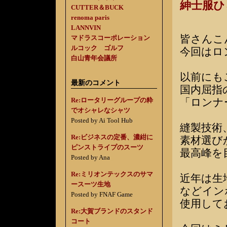
紳士服
CUTTER＆BUCK
renoma paris
LANNVIN
皆さんこ
マドラスコーポレーション
ルコック ゴルフ
今回はロ
白山青年会議所
以前にも
最新のコメント
国内屈指
Re:ロータリーグループの粋
「ロンナ
でオシャレなシャツ
Posted by Ai Tool Hub
縫製技術
Re:ビジネスの定番、濃紺に
素材選び
ピンストライプのスーツ
最高峰を
Posted by Ana
Re:ミリオンテックスのサマ
近年は生
ースーツ生地
などイン
Posted by FNAF Game
使用して
Re:大賀ブランドのスタンド
コート