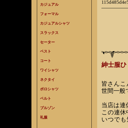
115d485d4e
カジュアル
フォーマル
カジュアルシャツ
スラックス
セーター
ベスト
コート
紳士服
ワイシャツ
ネクタイ
皆さんこ
ポロシャツ
世間一般
ベルト
当店は連
ブルゾン
この連休
礼服
いつでも