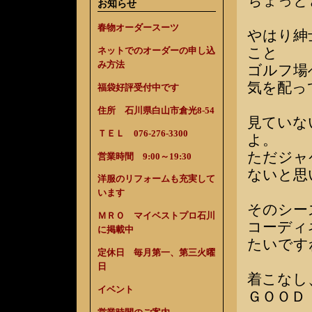
ちょっと
お知らせ
春物オーダースーツ
やはり紳
こと
ネットでのオーダーの申し込
み方法
ゴルフ場
気を配っ
福袋好評受付中です
住所 石川県白山市倉光8-54
見ていな
ＴＥＬ 076-276-3300
よ。
ただジャ
営業時間 9:00～19:30
ないと思
洋服のリフォームも充実して
います
そのシー
ＭＲＯ マイベストプロ石川
コーディ
に掲載中
たいです
定休日 毎月第一、第三火曜
日
着こなし
イベント
ＧＯＯＤ