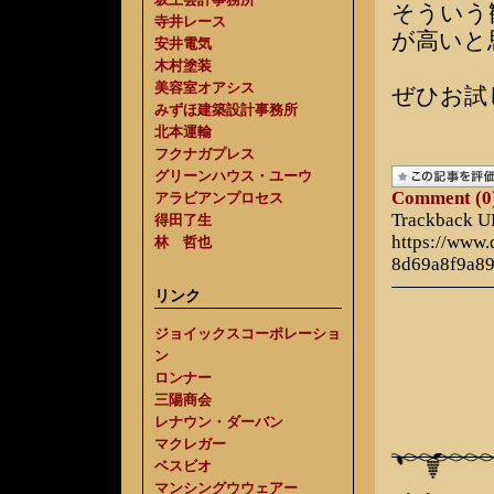
そういう
寺井レース
が高いと
安井電気
木村塗装
美容室オアシス
ぜひお試
みずほ建築設計事務所
北本運輸
フクナガプレス
グリーンハウス・ユーウ
Comment (0
アラビアンプロセス
Trackback 
得田了生
https://www
林 哲也
8d69a8f9a8
リンク
ジョイックスコーポレーショ
ン
ロンナー
三陽商会
レナウン・ダーバン
マクレガー
ベスビオ
マンシングウウェアー