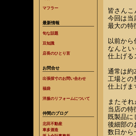
マフラー
皆さんこ
今回は当
最新情報
最大の特
旬な話題
以前から
豆知識
なんとい
店長のひとり言
仕上げる
お問合せ
通常は約
工場との
出張採寸のお問い合わせ
仕上げま
福袋
洋服のリフォームについて
またそれ
当店の特
仲間のブログ
既製品に
後細部の
北田不動産
車多酒造
数日から
坂上会計事務所