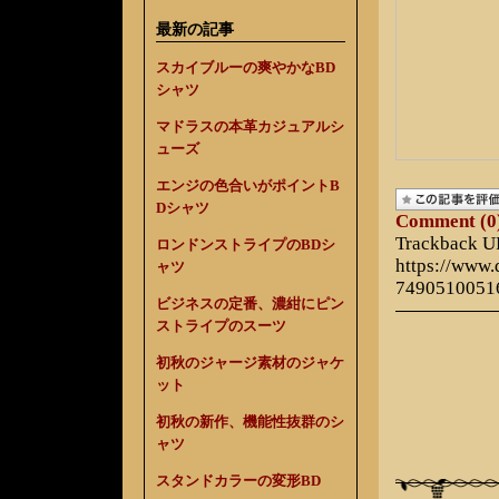
最新の記事
スカイブルーの爽やかなBD
シャツ
マドラスの本革カジュアルシ
ューズ
エンジの色合いがポイントB
Dシャツ
Comment (0
Trackback 
ロンドンストライプのBDシ
https://www
ャツ
7490510051
ビジネスの定番、濃紺にピン
ストライプのスーツ
初秋のジャージ素材のジャケ
ット
初秋の新作、機能性抜群のシ
ャツ
スタンドカラーの変形BD