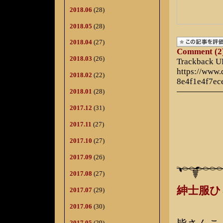
2018.06
(28)
2018.05
(28)
2018.04
(27)
Comment (2
2018.03
(26)
Trackback 
https://www
2018.02
(22)
8e4f1e4f7ec
2018.01
(28)
2017.12
(31)
2017.11
(27)
2017.10
(27)
2017.09
(26)
2017.08
(27)
紳士服
2017.07
(29)
2017.06
(30)
2017.05
(29)