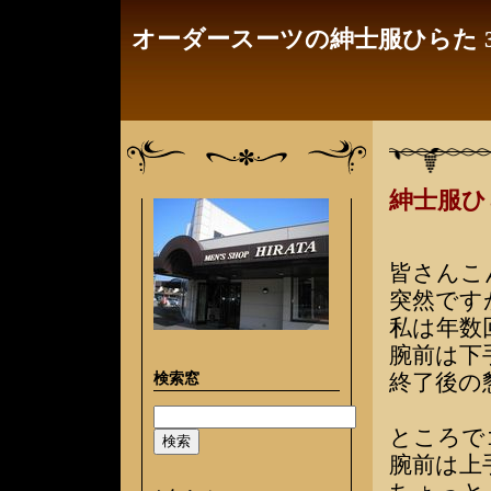
オーダースーツの紳士服ひらた 3
紳士服
皆さんこ
突然です
私は年数
腕前は下
検索窓
終了後の
ところで
腕前は上