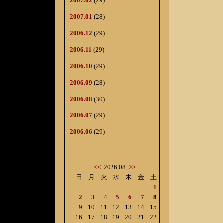
2007.02
(29)
2007.01
(28)
2006.12
(29)
2006.11
(29)
2006.10
(29)
2006.09
(28)
2006.08
(30)
2006.07
(29)
2006.06
(29)
<<
2026.08
>>
日
月
火
水
木
金
土
1
2
3
4
5
6
7
8
9
10
11
12
13
14
15
16
17
18
19
20
21
22