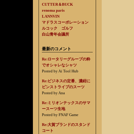
CUTTER＆BUCK
renoma paris
LANNVIN
マドラスコーポレーション
ルコック ゴルフ
白山青年会議所
最新のコメント
Re:ロータリーグループの粋
でオシャレなシャツ
Posted by Ai Tool Hub
Re:ビジネスの定番、濃紺に
ピンストライプのスーツ
Posted by Ana
Re:ミリオンテックスのサマ
ースーツ生地
Posted by FNAF Game
Re:大賀ブランドのスタンド
コート