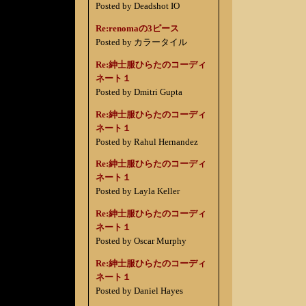
Posted by Deadshot IO
Re:renomaの3ピース
Posted by カラータイル
Re:紳士服ひらたのコーディ
ネート１
Posted by Dmitri Gupta
Re:紳士服ひらたのコーディ
ネート１
Posted by Rahul Hernandez
Re:紳士服ひらたのコーディ
ネート１
Posted by Layla Keller
Re:紳士服ひらたのコーディ
ネート１
Posted by Oscar Murphy
Re:紳士服ひらたのコーディ
ネート１
Posted by Daniel Hayes