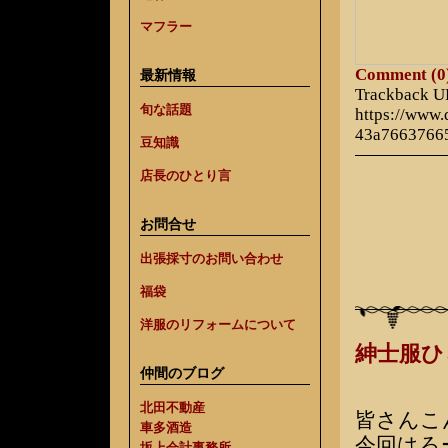
マフラー
Comment (0
最新情報
Trackback 
旬な話題
https://www
43a7663766
豆知識
店長のひとり言
お問合せ
出張採寸のお問い合わせ
福袋
洋服のリフォームについて
紳士服
仲間のブログ
北田不動産
皆さんこ
車多酒造
今回はろ
坂上会計事務所