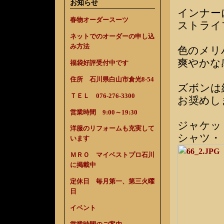
お知らせ
インナー
春物オーダースーツ
ストライ
ネットでのオーダーの申し込
み方法
色のメリ
爽やかな
福袋好評受付中です
住所 石川県白山市倉光8-54
ズボンは
ＴＥＬ 076-276-3300
お奨めし
営業時間 9:00～19:30
ジャケッ
洋服のリフォームも充実して
シャツ・
います
ＭＲＯ マイベストプロ石川
に掲載中
定休日 毎月第一、第三火曜
日
イベント