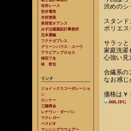
渋めのシ
寺井レース
安井電気
木村塗装
スタンド
美容室オアシス
ポリエス
みずほ建築設計事務所
北本運輸
フクナガプレス
サラッと
グリーンハウス・ユーウ
家庭洗濯
アラビアンプロセス
心強い見
得田了生
林 哲也
合繊系の
リンク
なお感じ
ジョイックスコーポレーショ
価格は￥
ン
ロンナー
三陽商会
レナウン・ダーバン
マクレガー
ベスビオ
マンシングウウェアー