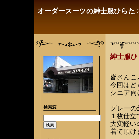
オーダースーツの紳士服ひらた 3
紳士服
皆さんこ
今回はど
シニア向
検索窓
グレーの
１枚仕立
大変軽い
着て頂け