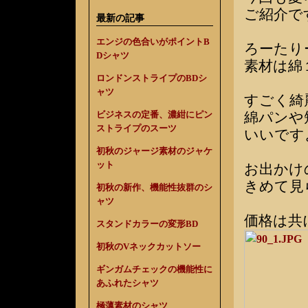
ご紹介で
最新の記事
エンジの色合いがポイントB
ろーたり
Dシャツ
素材は綿
ロンドンストライプのBDシ
ャツ
すごく綺
綿パンや
ビジネスの定番、濃紺にピン
ストライプのスーツ
いいです
初秋のジャージ素材のジャケ
ット
お出かけ
きめて見
初秋の新作、機能性抜群のシ
ャツ
価格は共
スタンドカラーの変形BD
初秋のVネックカットソー
ギンガムチェックの機能性に
あふれたシャツ
極薄素材のシャツ