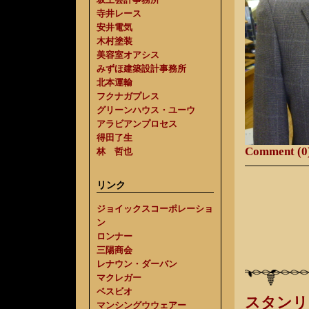
寺井レース
安井電気
木村塗装
美容室オアシス
みずほ建築設計事務所
北本運輸
フクナガプレス
グリーンハウス・ユーウ
アラビアンプロセス
得田了生
Comment (0
林 哲也
リンク
ジョイックスコーポレーショ
ン
ロンナー
三陽商会
レナウン・ダーバン
マクレガー
ベスビオ
スタンリ
マンシングウウェアー