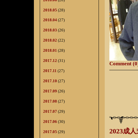
2018.05
(28)
2018.04
(27)
2018.03
(26)
2018.02
(22)
2018.01
(28)
2017.12
(31)
Comment (0
2017.11
(27)
2017.10
(27)
2017.09
(26)
2017.08
(27)
2017.07
(29)
2017.06
(30)
2023
2017.05
(29)