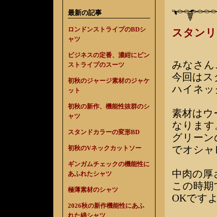
最新の記事
ロンドンストライプのBDシ
スタンリ
ャツ
ビジネスの定番、濃紺にピン
みなさん
ストライプのスーツ
今回はス
初秋のジャージ素材のジャケ
ハイネッ
ット
初秋の新作、機能性抜群のシ
素材はウ
ャツ
なります
スタンドカラーの変形BD
グリーン
でオシャ
初秋のVネックカットソー
ギンガムチェックの機能性に
中肉の厚
あふれたシャツ
この時期
極薄素材のシャツ
OKです
2026秋の新作機能性にあふ
れた綿シャツ