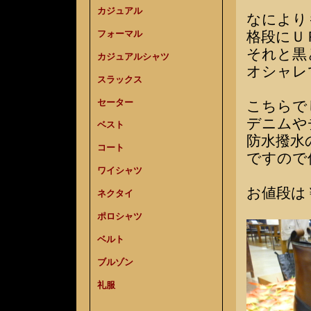
カジュアル
なにより
フォーマル
格段にＵ
それと黒
カジュアルシャツ
オシャレ
スラックス
セーター
こちらで
デニムや
ベスト
防水撥水
コート
ですので
ワイシャツ
お値段は￥
ネクタイ
ポロシャツ
ベルト
ブルゾン
礼服