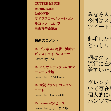
CUTTER＆BUCK
renoma paris
みなさん
LANNVIN
マドラスコーポレーション
今回はス
ルコック ゴルフ
ツイード
白山青年会議所
起毛した
最新のコメント
どっしり
Re:ビジネスの定番、濃紺に
ピンストライプのスーツ
柄はクラ
Posted by Ana
流行に左
Re:ミリオンテックスのサマ
着ていた
ースーツ生地
Posted by FNAF Game
グレンチ
Re:大賀ブランドのスタンド
いて存在
コート
個人的に
Posted by Deadshot IO
パンツで
Re:renomaの3ピース
Posted by カラータイル