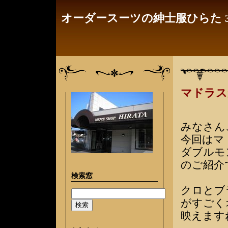
オーダースーツの紳士服ひらた 3
マドラス
みなさん
今回はマ
ダブルモ
のご紹介
検索窓
クロとブ
がすごく
映えます