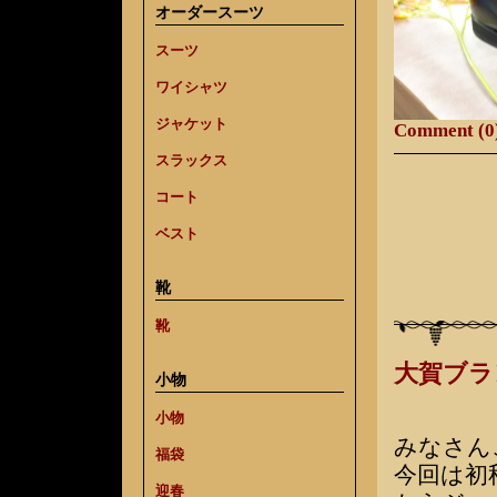
オーダースーツ
スーツ
ワイシャツ
ジャケット
Comment (0
スラックス
コート
ベスト
靴
靴
大賀ブラ
小物
小物
みなさん
福袋
今回は初
迎春