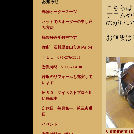
お知らせ
こちらは
春物オーダースーツ
デニムや
のがいい
ネットでのオーダーの申し込
み方法
お値段は￥
福袋好評受付中です
住所 石川県白山市倉光8-54
ＴＥＬ 076-276-3300
営業時間 9:00～19:30
洋服のリフォームも充実して
います
ＭＲＯ マイベストプロ石川
に掲載中
定休日 毎月第一、第三火曜
日
イベント
Comment (0