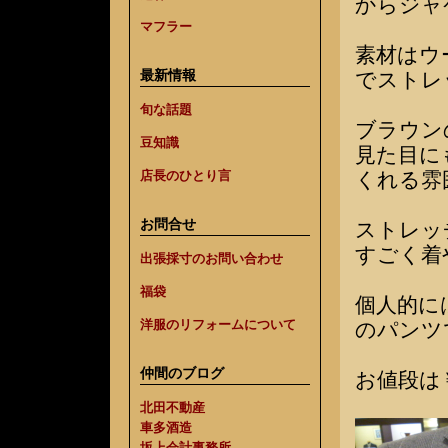
からジャ
マフラー
素材はウ
最新情報
でストレ
旬な話題
ブラウン
豆知識
見た目に
くれる雰
店長のひとり言
お問合せ
ストレッ
すごく着
出張採寸のお問い合わせ
福袋
個人的に
洋服のリフォームについて
のパンツ
仲間のブログ
お値段は￥
北田不動産
車多酒造
坂上会計事務所