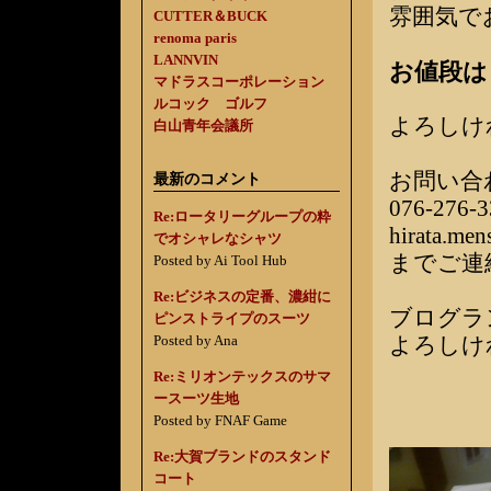
雰囲気で
CUTTER＆BUCK
renoma paris
LANNVIN
お値段は￥
マドラスコーポレーション
ルコック ゴルフ
よろしけ
白山青年会議所
お問い合
最新のコメント
076-276-3
Re:ロータリーグループの粋
hirata.me
でオシャレなシャツ
までご連
Posted by Ai Tool Hub
Re:ビジネスの定番、濃紺に
ブログラ
ピンストライプのスーツ
Posted by Ana
よろしけ
Re:ミリオンテックスのサマ
ースーツ生地
Posted by FNAF Game
Re:大賀ブランドのスタンド
コート