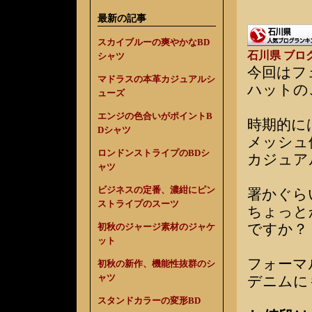
最新の記事
スカイブルーの爽やかなBD
石川県 ブロ
シャツ
今回はフ
マドラスの本革カジュアルシ
ハットの
ューズ
エンジの色合いがポイントB
時期的に
Dシャツ
メッシュ
ロンドンストライプのBDシ
カジュア
ャツ
ビジネスの定番、濃紺にピン
署かぐら
ストライプのスーツ
ちょっと
ですか？
初秋のジャージ素材のジャケ
ット
フォーマ
初秋の新作、機能性抜群のシ
ャツ
デニムに
スタンドカラーの変形BD