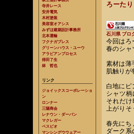
ろーたり
寺井レース
安井電気
木村塗装
美容室オアシス
みずほ建築設計事務所
石川県 ブロ
北本運輸
今回はろ
フクナガプレス
春のシャ
グリーンハウス・ユーウ
アラビアンプロセス
得田了生
素材は薄
林 哲也
肌触りが
リンク
白地にピ
ジョイックスコーポレーショ
シャツ柄
ン
それだけ
ロンナー
上がりそ
三陽商会
レナウン・ダーバン
マクレガー
春先にち
ベスビオ
ダーク系
マンシングウウェアー