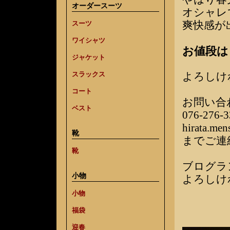
オーダースーツ
オシャレ
爽快感が
スーツ
ワイシャツ
お値段は￥
ジャケット
スラックス
よろしけ
コート
お問い合
ベスト
076-276-
hirata.me
靴
までご連
靴
ブログラ
小物
よろしけ
小物
福袋
迎春