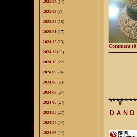
2025.04
(14)
2025.03
(7)
2025.02
(18)
2025.01
(17)
2024.12
(23)
Comment (0
2024.11
(23)
2024.10
(22)
2024.09
(24)
2024.08
(23)
2024.07
(24)
2024.06
(24)
ＤＡＮＤ
2024.05
(27)
2024.04
(24)
2024.03
(24)