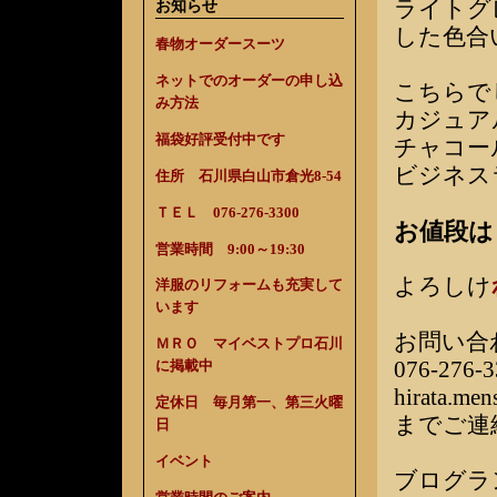
ライトグ
お知らせ
した色合
春物オーダースーツ
ネットでのオーダーの申し込
こちらで
み方法
カジュア
福袋好評受付中です
チャコー
ビジネス
住所 石川県白山市倉光8-54
ＴＥＬ 076-276-3300
お値段は￥
営業時間 9:00～19:30
よろしけ
洋服のリフォームも充実して
います
お問い合
ＭＲＯ マイベストプロ石川
076-276-3
に掲載中
hirata.me
定休日 毎月第一、第三火曜
までご連
日
イベント
ブログラ