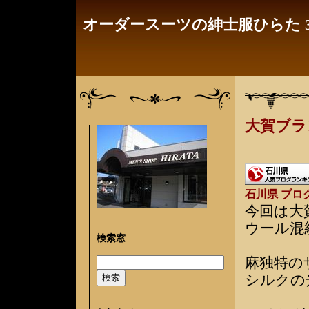
オーダースーツの紳士服ひらた 3
大賀ブラ
石川県 ブロ
今回は大
ウール混
検索窓
麻独特の
シルクの