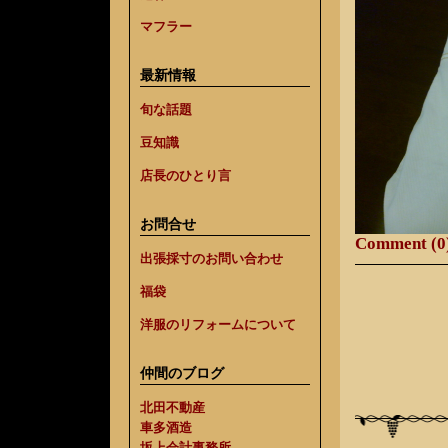
マフラー
最新情報
旬な話題
豆知識
店長のひとり言
お問合せ
Comment (0
出張採寸のお問い合わせ
福袋
洋服のリフォームについて
仲間のブログ
北田不動産
車多酒造
坂上会計事務所