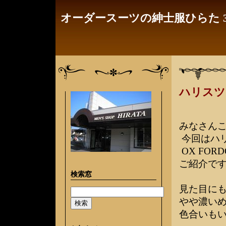
オーダースーツの紳士服ひらた 3
ハリスツ
みなさん
今回はハ
OX FO
ご紹介で
検索窓
見た目にも
やや濃い
色合いも