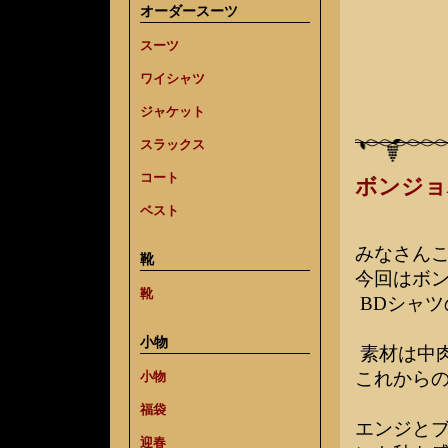
オーダースーツ
スーツ
ワイシャツ
ジャケット
スラックス
コート
ボンジョ
ベスト
みなさん
靴
今回はボ
靴
BDシャツ
小物
素材は中
これからの
小物
福袋
エンジと
迎春