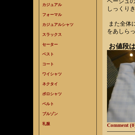
ベージュ
カジュアル
しっくり
フォーマル
また全体に
カジュアルシャツ
をあしら
スラックス
セーター
お値段は
ベスト
コート
ワイシャツ
ネクタイ
ポロシャツ
ベルト
ブルゾン
礼服
Comment (0