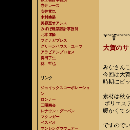
寺井レース
安井電気
木村塗装
美容室オアシス
みずほ建築設計事務所
北本運輸
フクナガプレス
グリーンハウス・ユーウ
大賀のサ
アラビアンプロセス
得田了生
林 哲也
みなさん
今回は大
リンク
時期にピッ
ジョイックスコーポレーショ
ン
素材は秋
ロンナー
ポリエステ
三陽商会
暖かくて
レナウン・ダーバン
マクレガー
ベスビオ
ですので
マンシングウウェアー