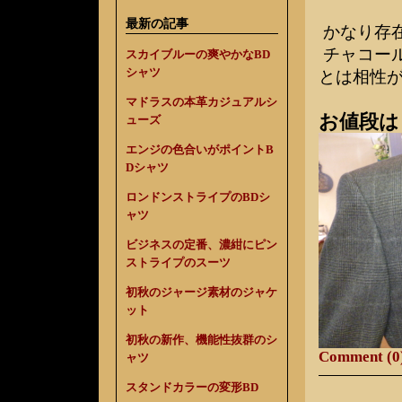
最新の記事
かなり存
チャコー
スカイブルーの爽やかなBD
シャツ
とは相性
マドラスの本革カジュアルシ
お値段は￥
ューズ
エンジの色合いがポイントB
Dシャツ
ロンドンストライプのBDシ
ャツ
ビジネスの定番、濃紺にピン
ストライプのスーツ
初秋のジャージ素材のジャケ
ット
初秋の新作、機能性抜群のシ
Comment (0
ャツ
スタンドカラーの変形BD