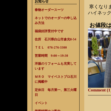
お知らせ
寒くなりま
春物オーダースーツ
ハイネッ
ネットでのオーダーの申し込
み方法
お値段は
福袋好評受付中です
住所 石川県白山市倉光8-54
ＴＥＬ 076-276-3300
営業時間 9:00～19:30
洋服のリフォームも充実して
います
ＭＲＯ マイベストプロ石川
に掲載中
Comment (1
定休日 毎月第一、第三火曜
日
イベント