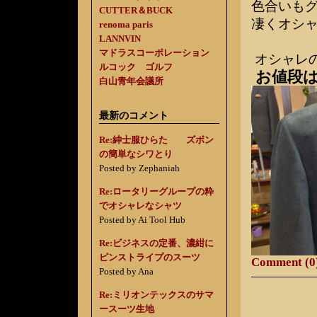
色合いもグ
CUTTER＆BUCK
凄くオシ
renoma paris
LANNVIN
マドラスコーポレーション
オシャレ
ルコック ゴルフ
お値段は
白山青年会議所
最新のコメント
Re:紳士服ひらた ズボン
の簡単なシワとり
Posted by Zephaniah
Re:ロータリーグループの粋
でオシャレなシャツ
Posted by Ai Tool Hub
Re:ビジネスの定番、濃紺に
ピンストライプのスーツ
Comment (0
Posted by Ana
Re:ミリオンテックスのサマ
ースーツ生地