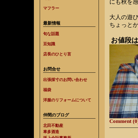
にも秋を
マフラー
大人の遊
最新情報
ちょっと
旬な話題
お値段は
豆知識
店長のひとり言
お問合せ
出張採寸のお問い合わせ
福袋
洋服のリフォームについて
仲間のブログ
Comment (0
北田不動産
車多酒造
坂上会計事務所