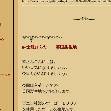
https://www.dreama.jp/blog/tbget.php?e9e9eaf0a9b7a9bab5afb
所
ーウ
紳士服ひらた 英国製生地
皆さんこんにちは。
いい天気になりましたね。
今日もがんばりましょう。
レーショ
今回は入荷したての
英国製生地をご紹介します。
ビエラ社製のすーぱー１００S
を使用したウールの生地です。
ー