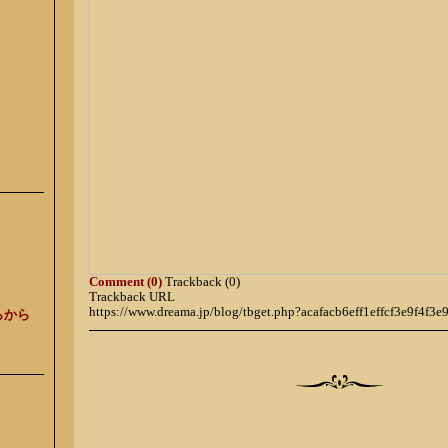
Comment (0)
Trackback (0)
Trackback URL
https://www.dreama.jp/blog/tbget.php?acafacb6eff1effcf3e9f4f3e
らから