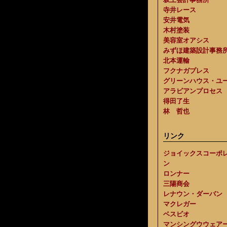
寺井レース
安井電気
木村塗装
美容室オアシス
みずほ建築設計事務
北本運輸
フクナガプレス
グリーンハウス・ユ
アラビアンプロセス
得田了生
林 哲也
リンク
ジョイックスコーポ
ン
ロンナー
三陽商会
レナウン・ダーバン
マクレガー
ベスビオ
マンシングウウェア