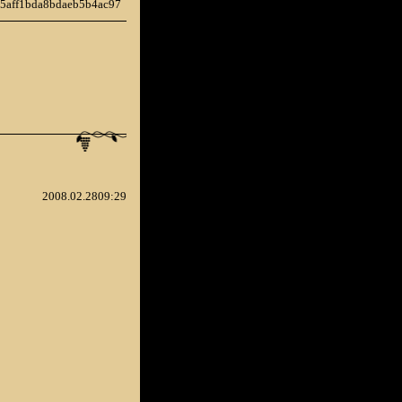
2b5aff1bda8bdaeb5b4ac97
2008.02.2809:29