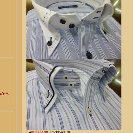
らから
Comment (0)
Trackback (0)