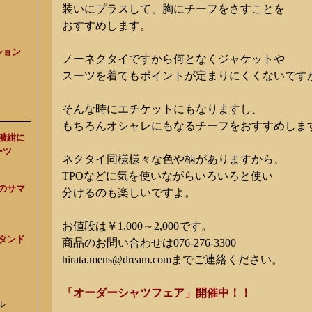
装いにプラスして、胸にチーフをさすことを
おすすめします。
ション
ノーネクタイですから何となくジャケットや
スーツを着てもポイントが定まりにくくないです
そんな時にエチケットにもなりますし、
もちろんオシャレにもなるチーフをおすすめしま
、濃紺に
ーツ
ネクタイ同様様々な色や柄がありますから、
TPOなどに気を使いながらいろいろと使い
スのサマ
分けるのも楽しいですよ。
お値段は￥1,000～2,000です。
スタンド
商品のお問い合わせは076-276-3300
hirata.mens@dream.comまでご連絡ください。
「オーダーシャツフェア」開催中！！
ル