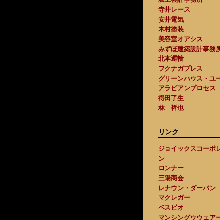
寺井レース
安井電気
木村塗装
美容室オアシス
みずほ建築設計事務
北本運輸
フクナガプレス
グリーンハウス・ユ
アラビアンプロセス
得田了生
林 哲也
リンク
ジョイックスコーポ
ン
ロンナー
三陽商会
レナウン・ダーバン
マクレガー
ベスビオ
マンシングウウェア