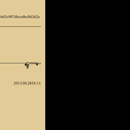
c9d4d3c997dbcedbc8d3d2a
2013.06.2816:11