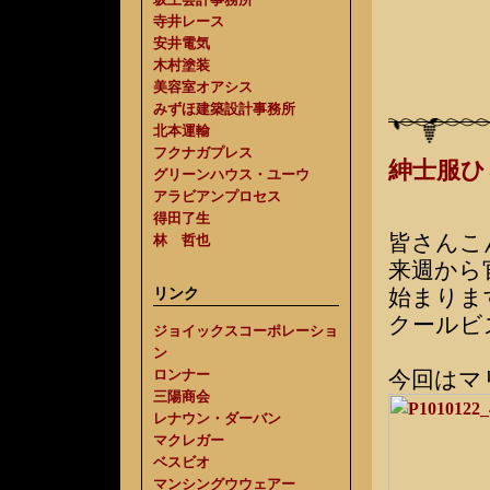
寺井レース
安井電気
木村塗装
美容室オアシス
みずほ建築設計事務所
北本運輸
フクナガプレス
紳士服
グリーンハウス・ユーウ
アラビアンプロセス
得田了生
皆さんこ
林 哲也
来週から
リンク
始まりま
クールビ
ジョイックスコーポレーショ
ン
ロンナー
今回はマ
三陽商会
レナウン・ダーバン
マクレガー
ベスビオ
マンシングウウェアー