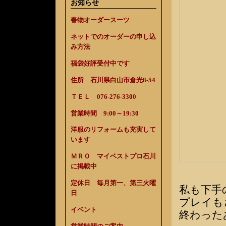
お知らせ
春物オーダースーツ
ネットでのオーダーの申し込
み方法
福袋好評受付中です
住所 石川県白山市倉光8-54
ＴＥＬ 076-276-3300
営業時間 9:00～19:30
洋服のリフォームも充実して
います
ＭＲＯ マイベストプロ石川
に掲載中
定休日 毎月第一、第三火曜
私も下手
日
プレイも
イベント
終わった