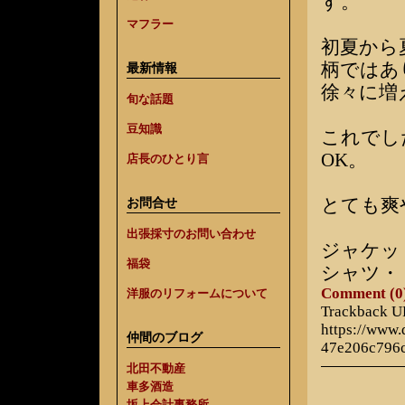
す。
マフラー
初夏から
柄ではあ
最新情報
徐々に増
旬な話題
豆知識
これでし
OK。
店長のひとり言
とても爽
お問合せ
出張採寸のお問い合わせ
ジャケッ
福袋
シャツ・
Comment (0
洋服のリフォームについて
Trackback 
https://www
仲間のブログ
47e206c796
北田不動産
車多酒造
坂上会計事務所