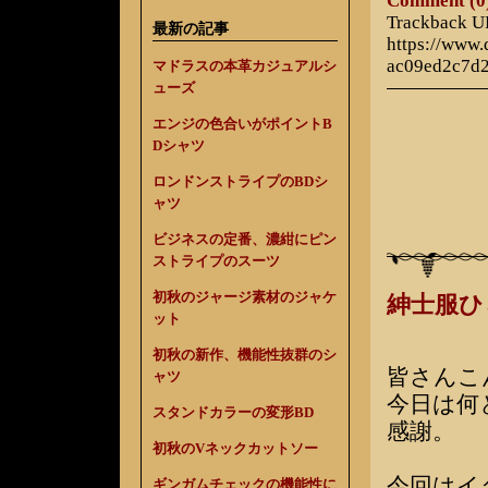
Comment (0
Trackback 
最新の記事
https://www
ac09ed2c7d
マドラスの本革カジュアルシ
ューズ
エンジの色合いがポイントB
Dシャツ
ロンドンストライプのBDシ
ャツ
ビジネスの定番、濃紺にピン
ストライプのスーツ
初秋のジャージ素材のジャケ
紳士服
ット
初秋の新作、機能性抜群のシ
皆さんこ
ャツ
今日は何
スタンドカラーの変形BD
感謝。
初秋のVネックカットソー
今回はイ
ギンガムチェックの機能性に