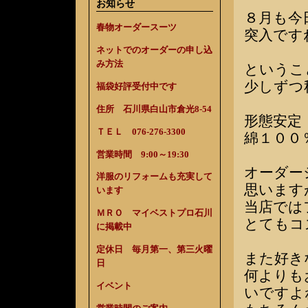
お知らせ
８月も今
春物オーダースーツ
突入です
ネットでのオーダーの申し込
み方法
というこ
少しずつ
福袋好評受付中です
住所 石川県白山市倉光8-54
形態安定
ＴＥＬ 076-276-3300
綿１００
営業時間 9:00～19:30
オーダー
洋服のリフォームも充実して
思います
います
当店では
ＭＲＯ マイベストプロ石川
とてもコ
に掲載中
定休日 毎月第一、第三火曜
また好き
日
何よりも
イベント
いですよ