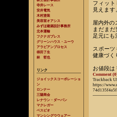
フィット
寺井レース
見えます
安井電気
木村塗装
美容室オアシス
屋内外の
みずほ建築設計事務所
まだまだ
北本運輸
足元にも
フクナガプレス
グリーンハウス・ユーウ
アラビアンプロセス
スポーツ
得田了生
健康づく
林 哲也
お値段は
リンク
Comment (0
ジョイックスコーポレーショ
Trackback 
ン
https://www
ロンナー
74d135f4a5
三陽商会
レナウン・ダーバン
マクレガー
ベスビオ
マンシングウウェアー