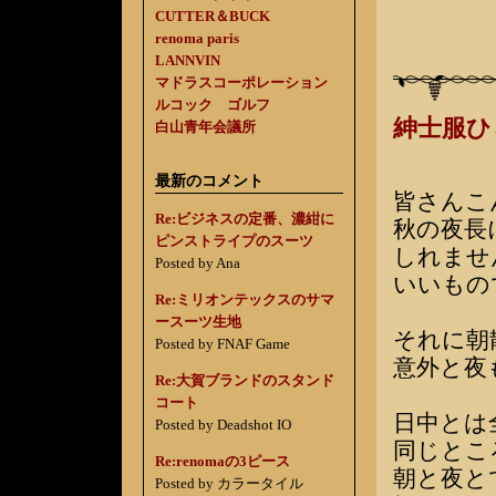
CUTTER＆BUCK
renoma paris
LANNVIN
マドラスコーポレーション
ルコック ゴルフ
紳士服
白山青年会議所
最新のコメント
皆さんこ
Re:ビジネスの定番、濃紺に
秋の夜長
ピンストライプのスーツ
しれませ
Posted by Ana
いいもの
Re:ミリオンテックスのサマ
ースーツ生地
それに朝
Posted by FNAF Game
意外と夜
Re:大賀ブランドのスタンド
コート
日中とは
Posted by Deadshot IO
同じとこ
Re:renomaの3ピース
朝と夜と
Posted by カラータイル