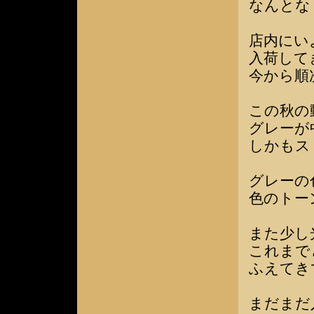
なんとな
店内にい
入荷して
今から順
この秋の
グレーが
しかもス
グレーの
色のトー
また少し
これまで
ふえてき
まだまだ