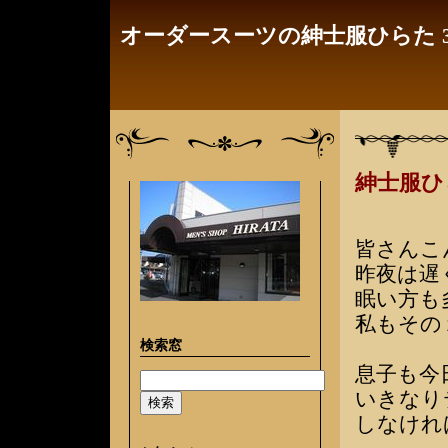
オーダースーツの紳士服ひらた 3
紳士服
皆さんこ
昨夜は遅
眠い方も
私もその
検索窓
息子も今
いきなり
しなけれ