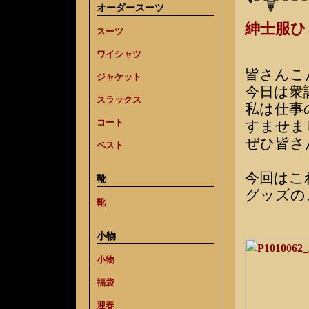
オーダースーツ
紳士服
スーツ
ワイシャツ
皆さんこ
ジャケット
今日は衆
スラックス
私は仕事
コート
すませま
ぜひ皆さ
ベスト
今回はこ
靴
グッズの
靴
小物
小物
福袋
迎春