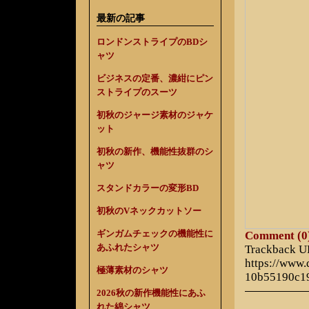
最新の記事
ロンドンストライプのBDシ
ャツ
ビジネスの定番、濃紺にピン
ストライプのスーツ
初秋のジャージ素材のジャケ
ット
初秋の新作、機能性抜群のシ
ャツ
スタンドカラーの変形BD
初秋のVネックカットソー
ギンガムチェックの機能性に
Comment (0
あふれたシャツ
Trackback 
https://www
極薄素材のシャツ
10b55190c1
2026秋の新作機能性にあふ
れた綿シャツ