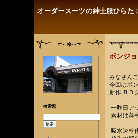
オーダースーツの紳士服ひらた 3
ボンジョ
みなさん
今回はボ
新作 ＢＤ
検索窓
一昨日ア
素材は薄
吸水速乾