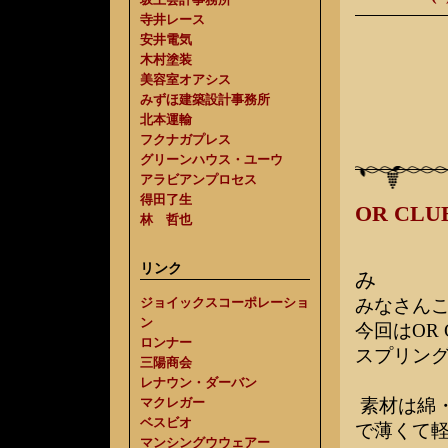
寺井レース
安井電気
木村塗装
美容室オアシス
みずほ建築設計事務所
北本運輸
フクナガプレス
グリーンハウス・ユーウ
アラビアンプロセス
得田了生
OR C
林 哲也
リンク
み
ジョイックスコーポレーショ
みなさん
ン
今回はOR
ロンナー
スプリン
三陽商会
レナウン・ダーバン
マクレガー
素材は綿
ベスビオ
で薄くて
マンシングウウェアー