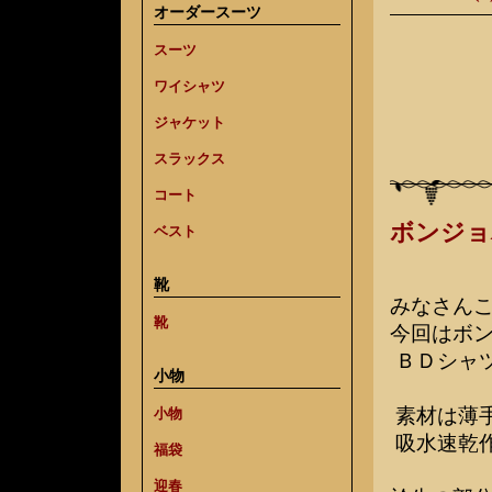
オーダースーツ
スーツ
ワイシャツ
ジャケット
スラックス
コート
ボンジョ
ベスト
靴
みなさん
靴
今回はボ
ＢＤシャ
小物
素材は薄
小物
吸水速乾
福袋
迎春