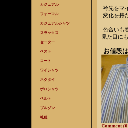
カジュアル
衿先をマ
フォーマル
変化を持た
カジュアルシャツ
色合いも
スラックス
見た目に
セーター
お値段は
ベスト
コート
ワイシャツ
ネクタイ
ポロシャツ
ベルト
ブルゾン
礼服
Comment (0