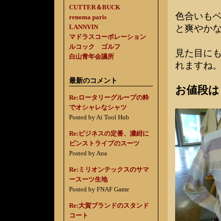
CUTTER＆BUCK
色合いも
renoma paris
LANNVIN
と爽やか
マドラスコーポレーション
ルコック ゴルフ
見た目に
白山青年会議所
れますね
最新のコメント
お値段は￥
Re:ロータリーグループの粋
でオシャレなシャツ
Posted by Ai Tool Hub
Re:ビジネスの定番、濃紺に
ピンストライプのスーツ
Posted by Ana
Re:ミリオンテックスのサマ
ースーツ生地
Posted by FNAF Game
Re:大賀ブランドのスタンド
コート