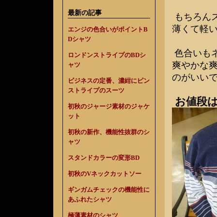
最新の記事
もちろん
薄くて軽
エンジの色合いがポイントB
Dシャツ
色合いもネ
ロンドンストライプのBDシ
爽やかな爽
ャツ
のがいい
ビジネスの定番、濃紺にピン
ストライプのスーツ
お値段は
初秋のジャージ素材のジャケ
ット
初秋の新作、機能性抜群のシ
ャツ
スタンドカラーの変形BD
初秋のVネックカットソー
ギンガムチェックの機能性に
あふれたシャツ
極薄素材のシャツ