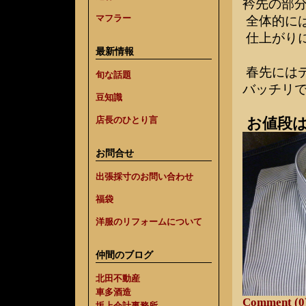
衿先の部
マフラー
全体的に
仕上がり
最新情報
春先には
旬な話題
バッチリ
豆知識
お値段は
店長のひとり言
お問合せ
出張採寸のお問い合わせ
福袋
洋服のリフォームについて
仲間のブログ
北田不動産
車多酒造
Comment (0
坂上会計事務所