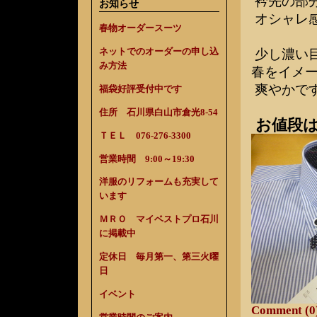
衿先の部
お知らせ
オシャレ
春物オーダースーツ
ネットでのオーダーの申し込
少し濃い
み方法
春をイメ
爽やかで
福袋好評受付中です
住所 石川県白山市倉光8-54
お値段は
ＴＥＬ 076-276-3300
営業時間 9:00～19:30
洋服のリフォームも充実して
います
ＭＲＯ マイベストプロ石川
に掲載中
定休日 毎月第一、第三火曜
日
イベント
Comment (0