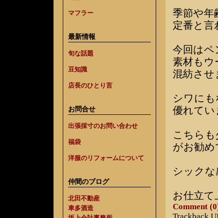
季節や年
マフラー
定番と言
最新情報
今回はペ
旬な話題
素材もウ
豆知識
混紡させ
店長のひとり言
シワにも
優れてい
お問合せ
出張採寸のお問い合わせ
こちらも
福袋
がお勧め
洋服のリフォームについて
シックな
仲間のブログ
お仕立て
北田不動産
Comment (0
車多酒造
Trackback 
坂上会計事務所