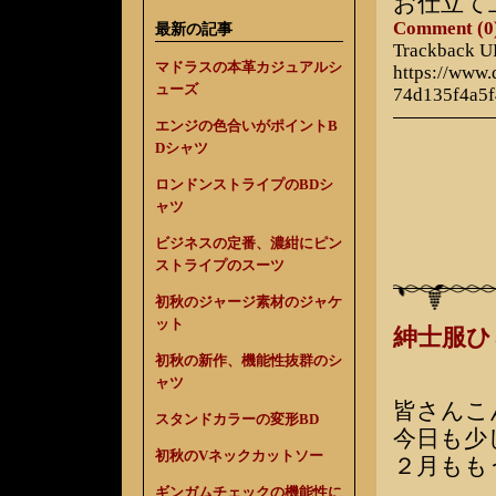
お仕立て
Comment (0
最新の記事
Trackback 
マドラスの本革カジュアルシ
https://www
ューズ
74d135f4a5
エンジの色合いがポイントB
Dシャツ
ロンドンストライプのBDシ
ャツ
ビジネスの定番、濃紺にピン
ストライプのスーツ
初秋のジャージ素材のジャケ
ット
紳士服
初秋の新作、機能性抜群のシ
ャツ
皆さんこ
スタンドカラーの変形BD
今日も少
初秋のVネックカットソー
２月もも
ギンガムチェックの機能性に