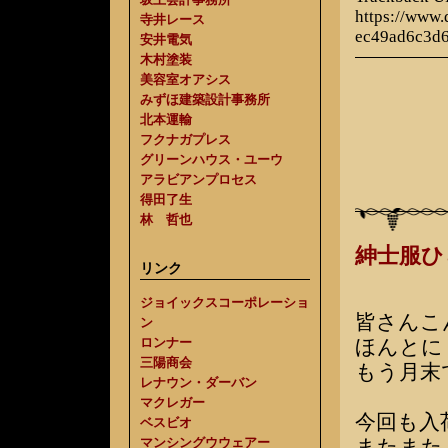
https://www
寺井レース
ec49ad6c3d
安井電気
木村塗装
美容室オアシス
みずほ建築設計事務所
北本運輸
フクナガプレス
グリーンハウス・ユーウ
アラビアンプロセス
得田了生
林 哲也
紳士服
リンク
ジョイックスコーポレーショ
皆さんこ
ン
ロンナー
ほんとに
三陽商会
もう月末
レナウン・ダーバン
マクレガー
今回も入
ベスビオ
マンシングウウェアー
またまた