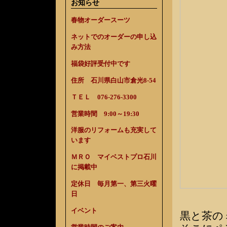
お知らせ
春物オーダースーツ
ネットでのオーダーの申し込
み方法
福袋好評受付中です
住所 石川県白山市倉光8-54
ＴＥＬ 076-276-3300
営業時間 9:00～19:30
洋服のリフォームも充実して
います
ＭＲＯ マイベストプロ石川
に掲載中
定休日 毎月第一、第三火曜
日
イベント
黒と茶の