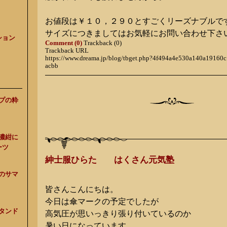
お値段は￥１０，２９０とすごくリーズナブルで
サイズにつきましてはお気軽にお問い合わせ下さ
ション
Comment (0)
Trackback (0)
Trackback URL
https://www.dreama.jp/blog/tbget.php?4f494a4e530a140a1916
acbb
ープの粋
、濃紺に
ーツ
紳士服ひらた はくさん元気塾
スのサマ
皆さんこんにちは。
今日は傘マークの予定でしたが
スタンド
高気圧が思いっきり張り付いているのか
暑い日になっています。