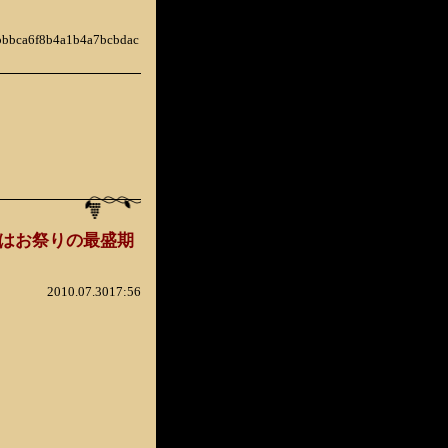
6bbbca6f8b4a1b4a7bcbdac
はお祭りの最盛期
2010.07.3017:56