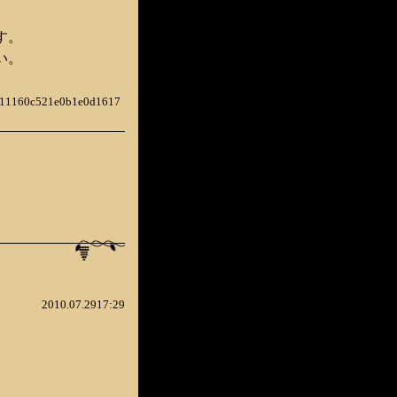
す。
い。
0c11160c521e0b1e0d1617
2010.07.2917:29