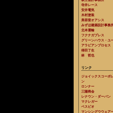
寺井レース
安井電気
木村塗装
美容室オアシス
みずほ建築設計事務
北本運輸
フクナガプレス
グリーンハウス・ユ
アラビアンプロセス
得田了生
林 哲也
リンク
ジョイックスコーポ
ン
ロンナー
三陽商会
レナウン・ダーバン
マクレガー
ベスビオ
マンシングウウェア