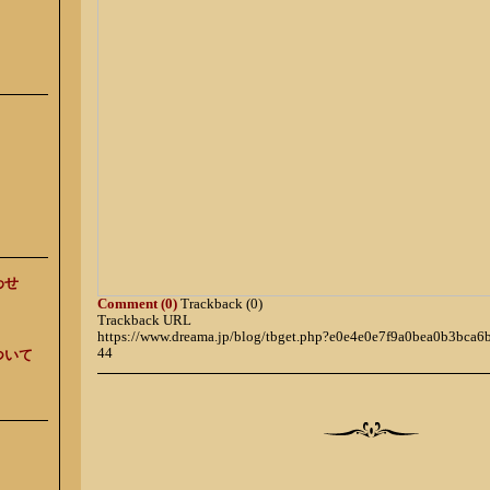
わせ
Comment (0)
Trackback (0)
Trackback URL
https://www.dreama.jp/blog/tbget.php?e0e4e0e7f9a0bea0b3bca
44
ついて