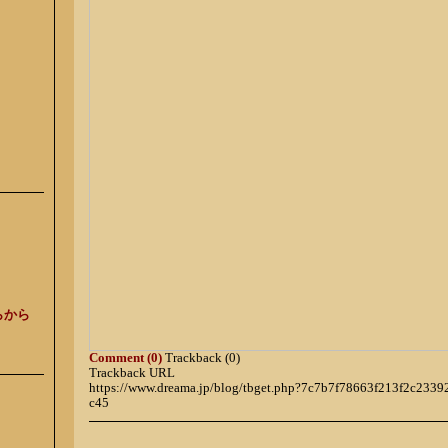
らから
Comment (0)
Trackback (0)
Trackback URL
https://www.dreama.jp/blog/tbget.php?7c7b7f78663f213f2c23
c45