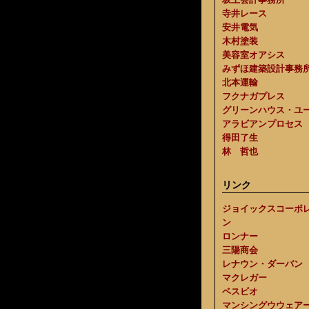
寺井レース
安井電気
木村塗装
美容室オアシス
みずほ建築設計事務
北本運輸
フクナガプレス
グリーンハウス・ユ
アラビアンプロセス
得田了生
林 哲也
リンク
ジョイックスコーポ
ン
ロンナー
三陽商会
レナウン・ダーバン
マクレガー
ベスビオ
マンシングウウェア