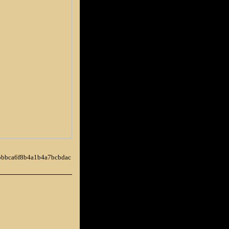
6bbbca6f8b4a1b4a7bcbdac