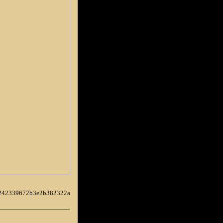
39242339672b3e2b382322a