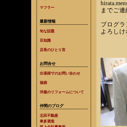
hirata.me
マフラー
までご連
最新情報
ブログラ
よろしけ
旬な話題
豆知識
店長のひとり言
お問合せ
出張採寸のお問い合わせ
福袋
洋服のリフォームについて
仲間のブログ
北田不動産
車多酒造
坂上会計事務所