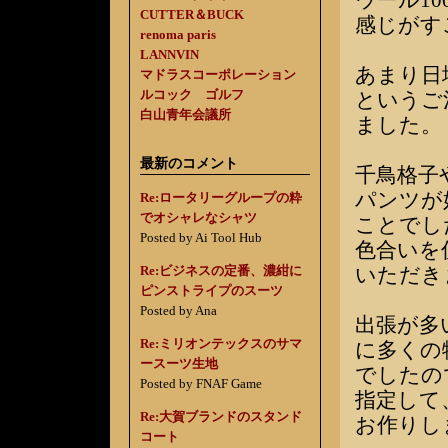
ウール1
CUTTER＆BUCK
感じがす
renoma paris
LANNVIN
あまり日
マドラスコーポレーション
ルコック ゴルフ
というご
白山青年会議所
ました。
最新のコメント
千鳥格子
パンツが
Re:ロータリーグループの粋
でオシャレなシャツ
ことでし
Posted by Ai Tool Hub
色合いを
Re:ビジネスの定番、濃紺に
いただき
ピンストライプのスーツ
Posted by Ana
出張が多
Re:ミリオンテックスのサマ
に多くの
ースーツ生地
でしたの
Posted by FNAF Game
指定して
Re:大賀ブランドのスタンド
お作りし
コート