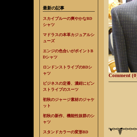
最新の記事
スカイブルーの爽やかなBD
シャツ
マドラスの本革カジュアルシ
ューズ
エンジの色合いがポイントB
Dシャツ
ロンドンストライプのBDシ
ャツ
Comment (0
ビジネスの定番、濃紺にピン
ストライプのスーツ
初秋のジャージ素材のジャケ
ット
初秋の新作、機能性抜群のシ
ャツ
スタンドカラーの変形BD