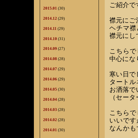
ご紹介で
2015.01
(30)
2014.12
(29)
襟元にご
ヘチマ襟
2014.11
(29)
襟元にし
2014.10
(31)
2014.09
(27)
こちらで
中心にな
2014.08
(28)
2014.07
(29)
寒い日で
2014.06
(29)
タートル
お洒落で
2014.05
(30)
（セータ
2014.04
(28)
2014.03
(28)
こちらで
いいです
2014.02
(28)
なんかも
2014.01
(30)