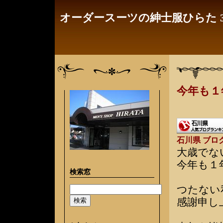
オーダースーツの紳士服ひらた 3
今年も１
石川県 ブロ
大歳でな
今年も１
検索窓
つたない
感謝申し