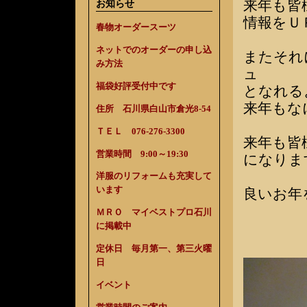
来年も皆
お知らせ
情報をＵ
春物オーダースーツ
ネットでのオーダーの申し込
またそれ
み方法
ュ
福袋好評受付中です
となれる
来年もな
住所 石川県白山市倉光8-54
ＴＥＬ 076-276-3300
来年も皆
営業時間 9:00～19:30
になりま
洋服のリフォームも充実して
います
良いお年
ＭＲＯ マイベストプロ石川
に掲載中
定休日 毎月第一、第三火曜
日
イベント